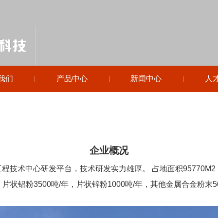
我们
产品中心
新闻中心
人
|
|
|
企业概况
中心研发平台，技术研发实力雄厚。 占地面积95770M2，总
片状铝粉3500吨/年，片状锌粉1000吨/年，其他金属合金粉末50